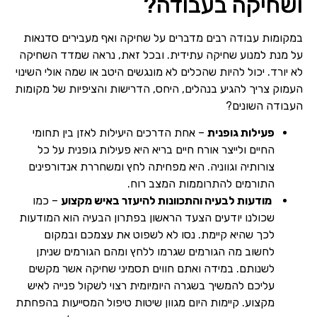
ושחיקה בעבודה?
במקומות עבודה רבים מדברים על שחיקה ואף מעבירים סדנאות
על מנת למנוע שחיקה עתידית. ובכל זאת, נראה שמדד השחיקה
לא יורד. יכול להיות שהכלים לא מונגשים היטב או שמה אולי השינוי
העמוק צריך להגיע בנהלים, היחס, הדרישות והציפיות של מקומות
העבודה השונים?
פעילות גופנית
– אחת הדרכים היעילות לאזן בין תחומי
החיים ולייצר אורח חיים בריא היא פעילות גופנית על כל
צורותיה וגווניה. היא מפחיתה לחץ ומשחררת אנדורפינים
התורמים להתרוממות המצב רוח.
מודעות לבעיה והתכוונות להיעזר באיש מקצוע
– כמו
שכולנו יודעים הצעד הראשון בפתרון הבעיה הוא המודעות
לכך שהיא קיימת. נסו לא לשפוט את עצמכם ובמקום
לחשוב מה הגורמים שגרמו ללחץ ומהם הגורמים שניתן
לשנותם. במידה ואתם חווים תסמיני שחיקה אשר מקשים
עליכם להמשיך בשגרה היומיומית רצוי לשקול פנייה לאיש
מקצוע. קיימות היום מגוון שיטות טיפול המסייעות בהפחתת