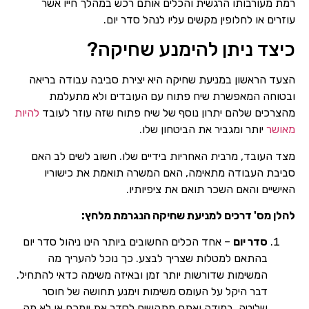
רמת מעורבותו הרגשית והכלים אותם רכש במהלך חייו אשר
עוזרים או לחלופין מקשים עליו לנהל סדר יום.
כיצד ניתן להימנע שחיקה?
הצעד הראשון במניעת שחיקה היא יצירת סביבה עבודה בריאה
ובטוחה המאפשרת שיח פתוח עם העובדים ולא מתעלמת
מהצרכים שלהם יתרון נוסף של שיח פתוח שזה עוזר לעובד
להיות
מאושר
יותר ומגביר את הביטחון שלו.
מצד העובד, מרבית האחריות בידיים שלו. חשוב לשים לב האם
סביבת העבודה מתאימה, האם המשרה תואמת את כישוריו
האישיים והאם השכר תואם את ציפיותיו.
להלן מס' דרכים למניעת שחיקה הנגרמת מלחץ:
סדר יום
– אחד הכלים החשובים ביותר הינו ניהול סדר יום
בהתאם למטלות שצריך לבצע. כך נוכל להעריך מה
המשימות שדורשות יותר זמן ובאיזה משימה כדאי להתחיל.
דבר היקל על העומס משימות וימנע תחושה של חוסר
שליטה. במידה ואתם מתקשים לסדר את יומכם או לא מה