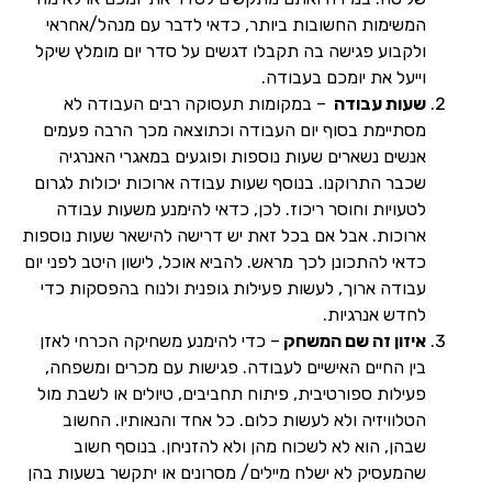
המשימות החשובות ביותר, כדאי לדבר עם מנהל/אחראי
ולקבוע פגישה בה תקבלו דגשים על סדר יום מומלץ שיקל
וייעל את יומכם בעבודה.
שעות עבודה
– במקומות תעסוקה רבים העבודה לא
מסתיימת בסוף יום העבודה וכתוצאה מכך הרבה פעמים
אנשים נשארים שעות נוספות ופוגעים במאגרי האנרגיה
שכבר התרוקנו. בנוסף שעות עבודה ארוכות יכולות לגרום
לטעויות וחוסר ריכוז. לכן, כדאי להימנע משעות עבודה
ארוכות. אבל אם בכל זאת יש דרישה להישאר שעות נוספות
כדאי להתכונן לכך מראש. להביא אוכל, לישון היטב לפני יום
עבודה ארוך, לעשות פעילות גופנית ולנוח בהפסקות כדי
לחדש אנרגיות.
איזון זה שם המשחק
– כדי להימנע משחיקה הכרחי לאזן
בין החיים האישיים לעבודה. פגישות עם מכרים ומשפחה,
פעילות ספורטיבית, פיתוח תחביבים, טיולים או לשבת מול
הטלוויזיה ולא לעשות כלום. כל אחד והנאותיו. החשוב
שבהן, הוא לא לשכוח מהן ולא להזניחן. בנוסף חשוב
שהמעסיק לא ישלח מיילים/ מסרונים או יתקשר בשעות בהן