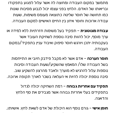
מתמשך במקום העבודה ומחוצה לה אשר עלול לפגוע בתפקודו
ובריאותו של האדם. הלחץ בפני עצמו יכול לנבוע מסיבות שונות
כמו תחושה של חוסר שליטה כתוצאה מעומס משימות, שעות
עבודה ארוכות וחוסר איזון בין החיים האישיים למקום העבודה.
עבודה מונוטונית
– תפקיד בעל משימות חזרתיות ללא למידה או
ערך מוסף, יכול להוות סיבה נוספת לשחיקת העובד אשר
בעקבותיה יתכן ויורגש חוסר סיפוק ואיבוד עניין בתפקיד/במקום
העבודה.
חוסר הערכה
– אדם אשר לא מקבל פידבק חיובי או התייחסות
בשל העבודה שלו/ המאמץ שהשקיע/שעות העבודה וסיבות
נוספות עלול להרגיש לא מוערך ולאבד מהרצון להשקיע שוב.
סיבה נוספת יכולה להיות אי העלאה בשכר לאורך תקופה ארוכה.
תפקיד עם אחריות גבוהה
– רמת השחיקה יכולה לגדול
בתפקידים בעלי אחריות גבוהה אשר מגבירים את סף הלחץ
והדאגה.
חוסן אישי
– גורם נוסף הוא היכולת של אדם לשאת לחץ. אישיותו,