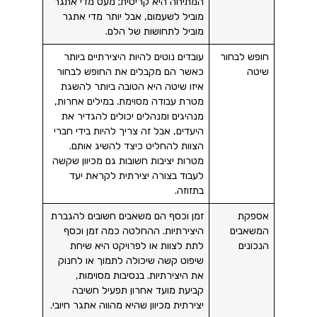
המתיחה היא קריטית; מעט מדי אתגר
מוביל לשעמום, אבל יותר מדי אתגר
מוביל לתחושות של הלם.
חופש לבחור
עובדים נוטים להיות היצירתיים ביותר
שיטה
כאשר הם מקבלים את החופש לבחור
איזו שיטה היא הטובה ביותר להשגת
מטרת עבודה מסוימת. במילים אחרות,
מנהיגים ומנהלים יכולים להגדיר את
היעדים, אבל זה צריך להיות בידי חברי
הצוות להחליט כיצד להשיג אותם.
מטרות יציבות חשובות גם מכיוון שקשה
לעבוד בצורה יצירתית לקראת יעד
בתזוזה.
אספקת
זמן וכסף הם משאבים חשובים להגברת
המשאבים
היצירתיות. ההחלטה כמה זמן וכסף
הנכונים
לתת לצוות או לפרויקט היא שיחת
שיפוט קשה שיכולה לתמוך או לחנוק
את היצירתיות. בנסיבות מסוימות,
קביעת מועד אחרון תפעיל חשיבה
יצירתית מכיוון שהיא מהווה אתגר חיובי.