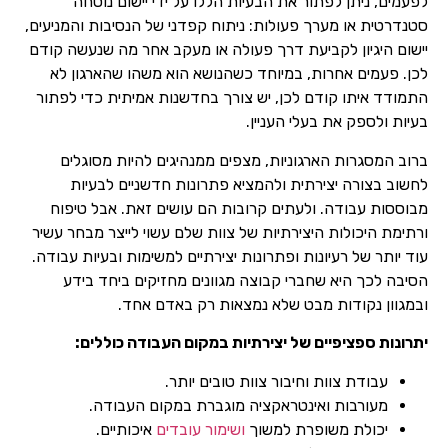
לפעמים, ניתן לפתור את הבעיות הללו על ידי יישום נוסחה
סטנדרטית או מערך פעולות: ניתוח קפדני של הנסיבות והמניעים,
יישום היגיון לקביעת דרך פעולה או מעקב אחר מה שנעשה קודם
לכן. פעמים אחרות, במיוחד כשהנושא הוא משהו שהארגון לא
התמודד איתו קודם לכן, יש צורך בחדשנות אמיתית כדי לפתור
בעיות ולספק את בעלי העניין.
ברוב המסגרות הארגוניות, מצפים ממנהיגים להיות מסוגלים
לחשוב בצורה יצירתית ולהמציא פתרונות חדשניים לבעיות
מבוססות עבודה. ולעתים קרובות הם עושים זאת. אבל טיפוח
ורתימת היכולות היצירתיות של צוות שלם עשוי לייצר מבחר עשיר
עוד יותר של רעיונות ופתרונות יצירתיים למשימות ובעיות עבודה.
הסיבה לכך היא שחברי קבוצה מגוונים מחזיקים ביחד בידע
ובמגוון נקודות מבט שלא נמצאות רק באדם אחד.
יתרונות ספציפיים של יצירתיות במקום העבודה כוללים:
עבודת צוות וחיבור צוות טובים יותר.
מעורבות ואינטראקציה מוגברת במקום העבודה.
יכולת משופרת למשוך
ושימור עובדים
איכותיים.