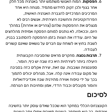
הפסקות
. המוח האנושי משתמש יותר באנרגיה מכל חלק
אחר בגוף ולכן זקוק לחידוש מתמיד. מנוחה היא אחד
המרכיבים המרכזיים להגברת האנרגיה האישית,
הפרודוקטיביות והחשיבה היצירתית. אנשים רבים לא
מנצלים את ההפסקות שלהם (צהריים או אחרות) במהלך
היום, וככאלה, לא נותנים למוחם הפסקה אמיתית מהלחצים
של היום. עודדו את הצוות בזמן ההפסקה להסתובב בבניין,
לשבת בחוץ או לשוחח עם חברים על נושאים שאינם קשורים
לעבודה.
תרבות נכונה
. מחקרים מראים שהסביבה הקבוצתית
היעילה ביותר ליצירתיות היא כזו שבה יש כיף, הומור,
ספונטניות ושובבות. עם זאת, יצירת אקלים כזה בסביבה
של מקום עבודה אינה קלה. אבל, מנהלים יכולים לתמוך
בכך על ידי טיפוח אווירה מתירנית שבה אינדיבידואליות
והומור מקובלים וכבוד הדדי, אמון ומחויבות הם הנורמה.
לסיכום
הקונצנזוס הכללי במחקר הוא שככל שאדם עוסק יותר בחשיבה
יצירתית, כך הוא משתפר. רעיונות מייצרים אפילו יותר רעיונות.