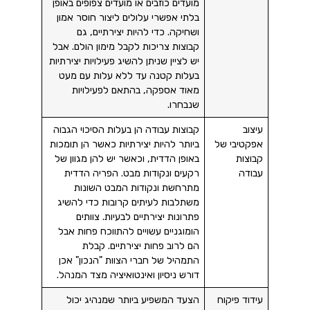
מועדים כוזבים או מועדים צפופים באופן
בלתי אפשרי עלולים ליצור חוסר אמון
ושחיקה. כדי להיות יצירתיים, גם
קבוצות צריכות לקבל מימון הולם. אבל
יש לציין שניתן להשיג פעילויות יצירתיות
בעלות קטנה עד ללא עלות עם מעט
מאוד אספקה, בהתאם לפעילויות
שנבחרו.
עיצוב
קבוצות עבודה הן בעלות הסיכוי הגבוה
אפקטיבי של
ביותר להיות יצירתיות כאשר הן תומכות
קבוצות
באופן הדדית, וכאשר יש להן מגוון של
עבודה
רקעים ונקודות מבט. הפריה הדדית
מתרחשת ונקודות המבט השונות
משתלבות לעיתים קרובות כדי להשיג
פתרונות יצירתיים לבעיות. צוותים
הומוגניים עשויים להתווכח פחות אבל
הם לרוב פחות יצירתיים. קבלת
התמהיל של חברי הצוות "הנכון" אכן
דורש ניסיון ואינטואיציה מצד המנהל.
עידוד פיקוח
הצעד המשפיע ביותר שמנהיג יכול