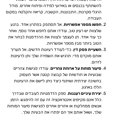
להשתתף בכנסים או באירועי למידה ופיתוח אחרים. מודל
הרגלי סקרנות, התבוננות, הקשבה, קריאה והקלטה במקום
העבודה.
חפשו מספר אפשרויות
. אל תסתפק בפתרון אחד. ברגע
שלצוות יש רעיון טוב, עודדו אותם לחפש אחד נוסף, ואחר
כך עוד אחד. תן לעצמך ולצוות את ההזדמנות לבחור את
הטוב ביותר מבין מספר אפשרויות.
השעיית פסק דין
. כדי לעודד רעיונות חדשים, אל תעריך
אותם מוקדם מדי. תרגיש את השמירה שלך ותן לרעיונות
לזרום.
סיעור מוחות על ארוחת צהריים
. עודדו פגישות צהריים
שבועיות או חודשיות של קבוצה קטנה אשר תעסוק
בחשיבה יצירתית ושיתוף כיצד ניתן ליישם את הרעיונות
הללו בארגון.
יצירת עיניים רעננות
. ספק הזדמנויות לעובדים שבדרך
כלל אינם מקיימים אינטראקציה זה עם זה להיפגש. הזמן
אנשים ממחלקות או אזורים אחרים לפגישות סיעור המוחות
שלך, ושאל אותם איך הם יפתרו את הבעיות שלך.