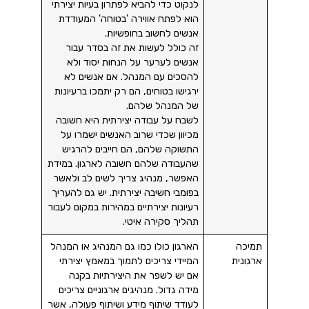
לנקוט כדי להביא לפתרון בעיות יצירתי
הוא לפתח אווירה 'בטוחה' המעודדת
אנשים לחשוב בחופשיות.
זה כולל לעשות את זה בסדר עבור
אנשים לערער על הנחות יסוד ולא
להסכים עם המנהל. אם אנשים לא
ירגישו בטוחים, הם רק יתמכו ברעיונות
של המנהל שלהם.
לשבח על עבודה יצירתית היא חשובה
מכיוון שכדי שרוב האנשים ישמרו על
התשוקה שלהם, הם חייבים להרגיש
שהעבודה שלהם חשובה לארגון. במידת
האפשר, מנהיג צריך לשים לב ולאשר
בפומבי חשיבה יצירתית. יש גם להעריך
רעיונות יצירתיים במהירות במקום לעבור
תהליך סקירה איטי.
תמיכה
הארגון כולו כמו גם המנהיג או המנהל
ארגונית
המיידי צריכים לתמוך במאמץ יצירתי
אם יש לשפר את היצירתיות בקנה
מידה גדול. מנהיגים ארגוניים צריכים
לעודד שיתוף מידע ושיתוף פעולה, אשר